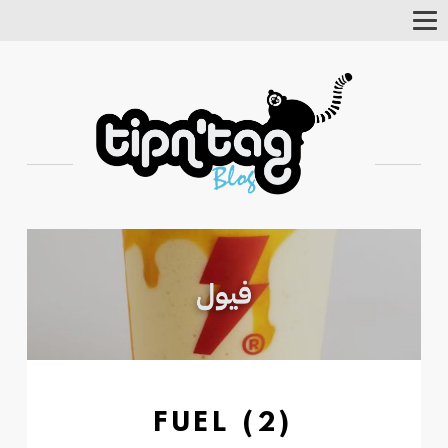
Tog
Nav
FUEL (2)