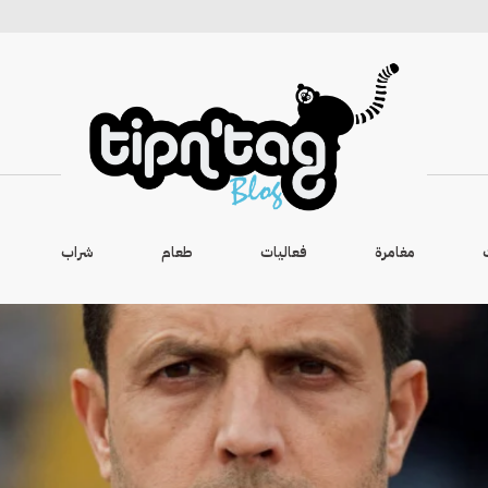
مغامرة
فعاليات
طعام
شراب