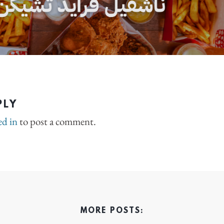
PLY
ed in
to post a comment.
MORE POSTS: