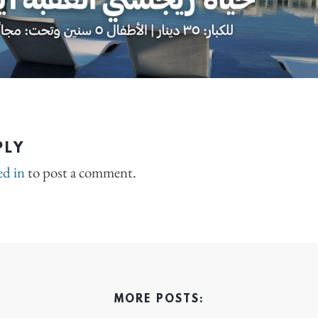
PLY
ed in
to post a comment.
MORE POSTS: