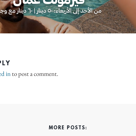
PLY
ed in
to post a comment.
MORE POSTS: