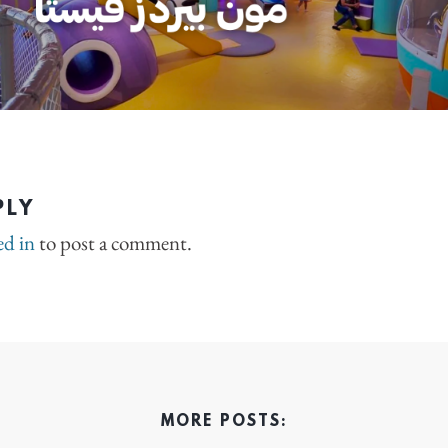
PLY
ed in
to post a comment.
MORE POSTS: