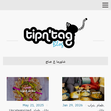
Toggle
Navigation
شاورما ع صاج
,
طعام
,
شراب
Jan 29, 2026
May 21, 2025
عمّان
عمّان
,
طعام
,
Uncategorized