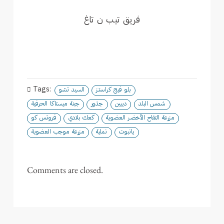
فريق تيب ن تاغ
Tags:
بلو فيج كراستـز
السيد تشو
شمس البلد
ديبين
جذور
جبنة ميستاكا الحرفية
مزرعة التفاح الأخضـر العضوية
كعك بلادي
فروتس كو
يانبوت
نملية
مزرعة موجب العضوية
Comments are closed.