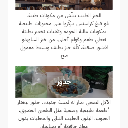
الخبز الطيب ببلّش من مكونات طيبة.
بلو فيغ كراستس بيركّزوا على مخبوزات طبيعية
بمكونات عالية الجودة وتقنيات تخمير بطيئة
تعطي طعم وقوام أحلى. من خبز الساوردو
لقشور صحّية، كلّه خبز نظيف وبسيط معمول
صح.
الأكل الصحي صار له لمسة جديدة. جذور بيختار
أطعمة طبيعية وصحية مثل الطحين العضوي،
الحبوب، البذور، الحليب النباتي والمحليات بدون
مواد حافظة أو صناعية.