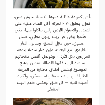
بلّش كمزرعة عائلية عمرها ٤٠ سنة بجرش-دبين،
تحوّل بحلول ٢٠٢٠ لحركة أكل كاملة. مبنية على
الصدق والاحترام للأرض وللي بياكلوا منها، دبّين
قدّموا بيض حر، زيت زيتون مطرّي، عسل
عضوي، جبن منزلي الصنع، وصابون الغار
التقليدي. مع الوقت، دبّين صار منصة بتدعم
المزارعين بكل الأردن، وبتوصل أفضل منتجاتهم
مباشرة للي بيقدّروا الأصالة. بعدين توسّع
الموضوع ليشمل أطباق مختارة من المزرعة
للطاولة: ورق عنب، مقلوبة، مسخّن، وأكلات
أصيلة تانية — كل طبق بيعكس طعم البيت
الحقيقي.