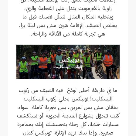
زاوية بالـفيرمونت بتدل على الفخامة والرقي،
وبتخليه المكان المثالي لتدلّل نفسك قبل ما
يخلص الصيف. الإقامة هون مش بس ليلة برا،
هي تجربة كاملة من الأناقة والراحة.
ما في طريقة أحلى تودّع فيه الصيف من ركوب
البسكليت! توبيكس بخلي ركوب البسكليت
بعَمّان مش بس تمرين، بس تجربة كاملة. سواء
كنت تتجوّل بشوارع المدينة الحيوية أو تستكشف
مسارات خلابة، كل رحلة بتحسسّك إنك بمغامرة
صغيرة. وإذا بدك تزيد الإثارة، توبيكس كمان