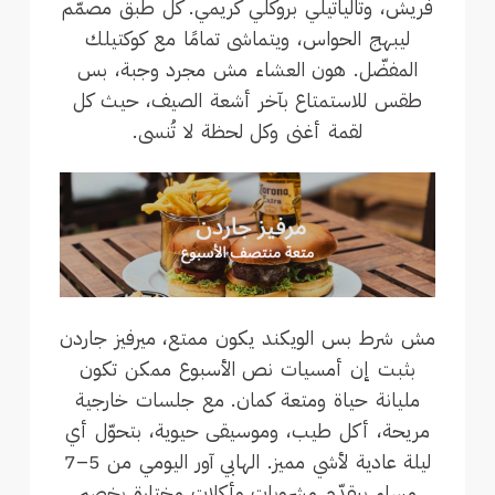
فريش، وتالياتيلي بروكلي كريمي. كل طبق مصمّم
ليبهج الحواس، ويتماشى تمامًا مع كوكتيلك
المفضّل. هون العشاء مش مجرد وجبة، بس
طقس للاستمتاع بآخر أشعة الصيف، حيث كل
لقمة أغنى وكل لحظة لا تُنسى.
مش شرط بس الويكند يكون ممتع، ميرفيز جاردن
بثبت إن أمسيات نص الأسبوع ممكن تكون
مليانة حياة ومتعة كمان. مع جلسات خارجية
مريحة، أكل طيب، وموسيقى حيوية، بتحوّل أي
ليلة عادية لأشي مميز. الهابي آور اليومي من 5–7
مساء بيقدّم مشروبات وأكلات مختارة بخصم