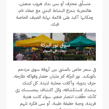
متسلّق محترف أو بس بدك هروب منعش،
هالتجربة بتمزج النشاط البدني مع صفاء تام،
ومكانها أكيد على قائمة نهاية الصيف الخاصة
فيك.
في سحر خاص بالمشي بين أروقة سوق مزدحم
بالويكند. نور البركة كنز مليان خضار وفواكه طازجة،
حرف يدوية، وأكلات محلية لذيذة. كل كشك
بيشدك لاستكشافه، وكل اكتشاف بيحسسك زي
كأنك حقّقت انتصار صغير، سواء كانت هدية
فريدة، وجبة خفيفة طيبة، أو بس فكرة تلهم