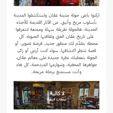
اركبوا باص جولة مدينة عمّان واستكشفوا المدينة
بأسلوب مريح وأنيق. من الآثار القديمة للأحياء
الحديثة، هالجولة طريقة سهلة وممتعة لتتعرفوا
على تاريخ عمّان الغني وثقافتها الحيوية. كل
محطة بتقدّم لك منظور جديد، فرصة تصوير، أو
قصة تنتظر اكتشافها. سواء كنت أردني أو زائر،
الجولة بتعطيك نظرة جديدة على معالم عمّان،
جواهرها المخفية، وشوارعها المزدحمة، كل هاد
وأنت مستمتع برحلة مريحة.