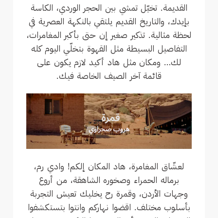
القديمة. تخيّل تمشي بين الحجر الوردي، الكاسة
بإيدك، والتاريخ القديم يلتقي بالنكهة العصرية في
لحظة مثالية. تذكير صغير إن حتى بأكبر المغامرات،
التفاصيل البسيطة مثل القهوة بتخلّي اليوم كله
لك… ومكان مثل هاد أكيد لازم يكون على
قائمة آخر الصيف الخاصة فيك.
لعشّاق المغامرة، هاد المكان إلكم! وادي رم،
برماله الحمراء وصخوره الشاهقة، من أروع
وجهات الأردن، وقمرة رح يخليك تعيش التجربة
بأسلوب مختلف. اقضوا نهاركم وانتوا بتستكشفوا