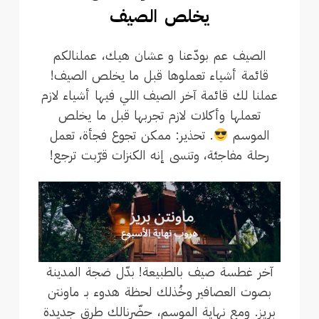
يخلص الصيف
الصيف عم بودّعنا و عشان هيك، عملنالكم
قائمة أشياء تعملوها قبل ما يخلص الصيف!
عملنا لك قائمة آخر الصيف اللي فيها أشياء لازم
تعملها وأكلات لازم تجربها قبل ما يخلص
الموسم
. تحذير: ممكن تجوع فجأة، تعمل
رحلة مفاجئة، وتنسى إنه الكنزات قرّبت ترجع!
آخر غطسة صيف بالطبيعة! بدّل ضجة المدينة
بصوت العصافير وخُذلك لحظة هدوء بـ ماونتن
بريز. ومع نهاية الموسم، حضّرنالك طرق جديدة