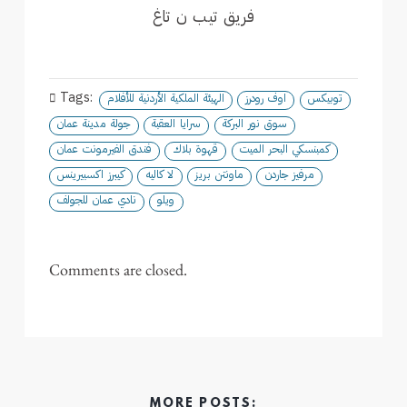
فريق تيب ن تاغ
Tags:
توبيكس
اوف رودرز
الهيئة الملكية الأردنية للأفلام
سوق نور البركة
سرايا العقبة
جولة مدينة عمان
كمبنسكي البحر الميت
قهوة بلاك
فندق الفيرمونت عمان
مرفيز جاردن
ماونتن بريز
لا كاليه
كيبرز اكسبيرينس
ويلو
نادي عمان للجولف
Comments are closed.
MORE POSTS: