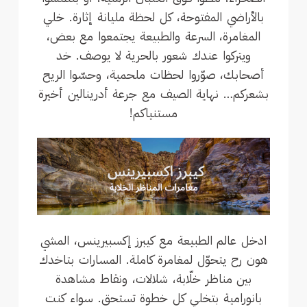
بالأراضي المفتوحة، كل لحظة مليانة إثارة. خلي
المغامرة، السرعة والطبيعة يجتمعوا مع بعض،
ويتركوا عندك شعور بالحرية لا يوصف. خد
أصحابك، صوّروا لحظات ملحمية، وحسّوا الريح
بشعركم… نهاية الصيف مع جرعة أدرينالين أخيرة
مستنياكم!
ادخل عالم الطبيعة مع كيبرز إكسبيرينس، المشي
هون رح يتحوّل لمغامرة كاملة. المسارات بتاخدك
بين مناظر خلّابة، شلالات، ونقاط مشاهدة
بانورامية بتخلي كل خطوة تستحق. سواء كنت