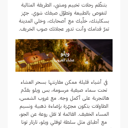
بتنظّم رحلات تخييم ومشي، الطريقة المثالية
لتغوص بالطبيعة وتطوّل صيفك شوي. جهّز
بسكليتك، خلّيك مع أصحابك، وخلي المدينة
تمرّ قدامك وأنت تدور عجلاتك صوب الخريف.
في أشياء قليلة ممكن مقارنتها بسحر العشاء
تحت سماء صيفية مرسومة، بس ويلو بقدّم
هالتجربة على أكمل وجه. مع غروب الشمس،
الطاولات بتكون مجهّزة بإضاءة ذهبية ونسيم
المساء الخفيف. القائمة لا تقل روعة عن الجو،
مع أطباق مثل سلطة لوفلي ويلو، تارتار تونا