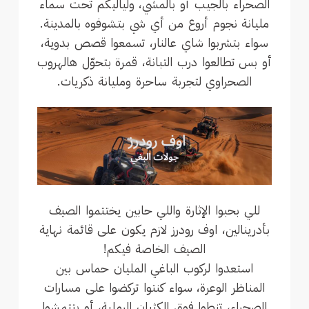
الصحراء بالجيب أو بالمشي، ولياليكم تحت سماء
مليانة نجوم أروع من أي شي بتشوفوه بالمدينة.
سواء بتشربوا شاي عالنار، تسمعوا قصص بدوية،
أو بس تطالعوا درب التبانة، قمرة بتحوّل هالهروب
الصحراوي لتجربة ساحرة ومليانة ذكريات.
للي بحبوا الإثارة واللي حابين يختتموا الصيف
بأدرينالين، اوف رودرز لازم يكون على قائمة نهاية
الصيف الخاصة فيكم!
استعدوا لركوب الباغي المليان حماس بين
المناظر الوعرة، سواء كنتوا تركضوا على مسارات
الصحراء، تنطوا فوق الكثبان الرملية، أو بتتمشوا