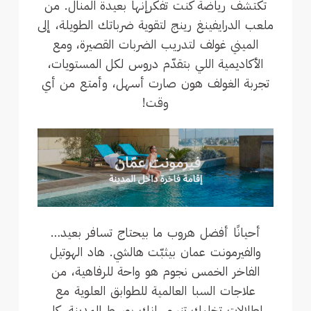
تكتشف رياضة كنت تفكرإنها بعيدة المنال. من
ملعب الدرايفينغ رينج لتقوية ضرباتك الطويلة، إلى
الميني غولف لتدريب الضربات القصيرة، ومع
الأكاديمية اللي بتقدّم دروس لكل المستويات،
تجربة الغولف هون صارت أسهل، وأمتع من أي
وقت!
أحيانًا أفضل هروب ما بيحتاج تسافر بعيد…
والفيرمونت عمان بيثبّت هالشي. هاد الهوتيل
الفاخر الخمس نجوم هو واحة للرفاهية، من
علاجات السبا العالمية للطوابق العلوية مع
إطلالات تخليك تنسى إنك بوسط المدينة. كل