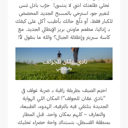
تخلي طلعتك اشي لا ينتسى! جرّب بادل تنس
لتغيير جو، استرخي بالمسبح الجديد المخصص
للكبار فقط، أو دلّع حالك بأطيب أكل على كيفك
بـ إداليا، مطعم ماونتن بريز الإيطالي الجديد. مع
كاسة سبريتز وإطلالة الجبال؟ والله ما بنقول لأ!
اختِم الصيف بطريقة راقية بـ ضربة غولف في
“نادي عمّان للجولف”! المكان اللي الهواية
الجديدة بتلتقي فيه بالترفيه، الهدوء، الطبيعة،
والتعارف – كلهم بمكان واحد. قبل المطار
بمنطقة القسطل، بتستناك واحة خضراء تخليك